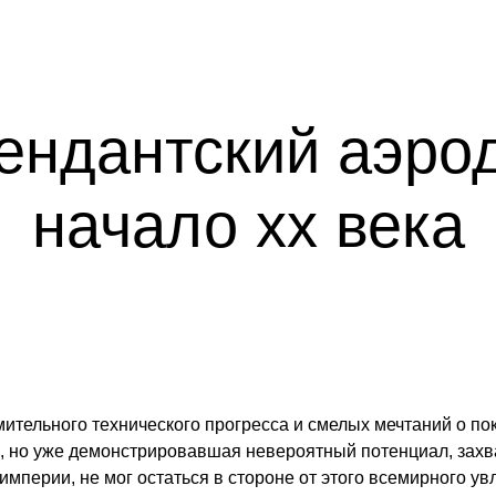
ендантский аэро
начало xx века
ительного технического прогресса и смелых мечтаний о по
я, но уже демонстрировавшая невероятный потенциал, захв
империи, не мог остаться в стороне от этого всемирного ув