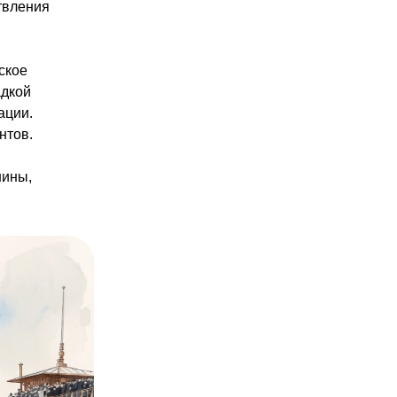
твления
ское
адкой
ации.
нтов.
шины,