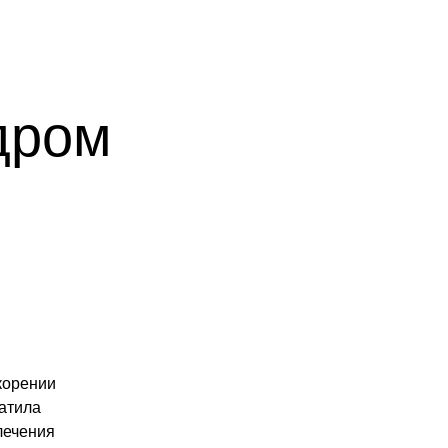
дром
корении
атила
лечения