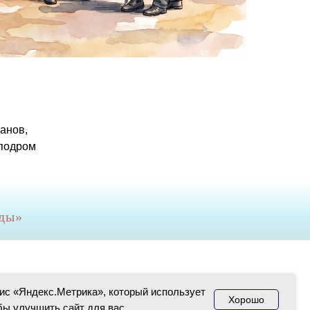
анов,
пподром
ды
»
ис «Яндекс.Метрика», который использует
Хорошо
обы улучшить сайт для вас