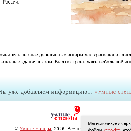
 России.
оявились первые деревянные ангары для хранения аэропл
стративные здания школы. Был построен даже небольшой и
Мы уже добавляем информацию...
«
Умные стен
Мы используем серв
©
Умные стенды
, 2026. Все права защищены.
файлы
«cookie»
, чт