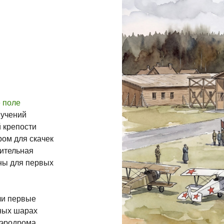
 поле
 учений
 крепости
ром для скачек
чительная
ьны для первых
ли первые
ных шарах
аэродрома