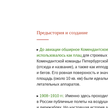
Предыстория и создание
▸
До авиации обширное Комендантское
использовалось как плац
для строевых
Комендантской команды Петербургской
(отсюда и название), а также как иппод
и бегов. Его ровная поверхность и зна
площадь (около 10 кв. км) были идеал
летательных аппаратов.
▸
1908−1910 гг.:
Именно здесь проходи
в России публичные полеты на воздуш
и дирижаблях. Но настоящая история 