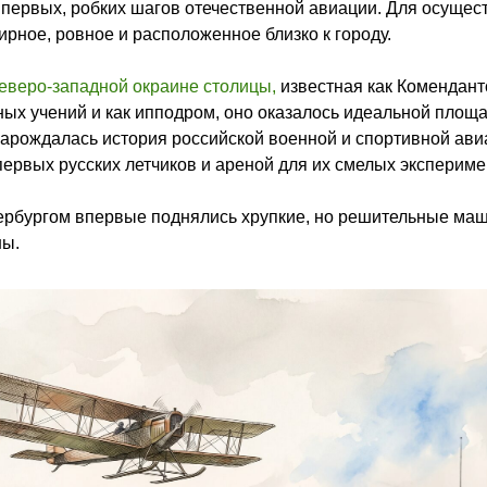
м первых, робких шагов отечественной авиации. Для осущес
рное, ровное и расположенное близко к городу.
еверо-западной окраине столицы,
известная как Комендант
ых учений и как ипподром, оно оказалось идеальной площ
 зарождалась история российской военной и спортивной ави
ервых русских летчиков и ареной для их смелых экспериме
етербургом впервые поднялись хрупкие, но решительные ма
ны.