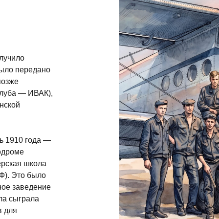
лучило
было передано
позже
луба — ИВАК),
нской
ь 1910 года —
одроме
ерская школа
Ф). Это было
ное заведение
ла сыграла
в для