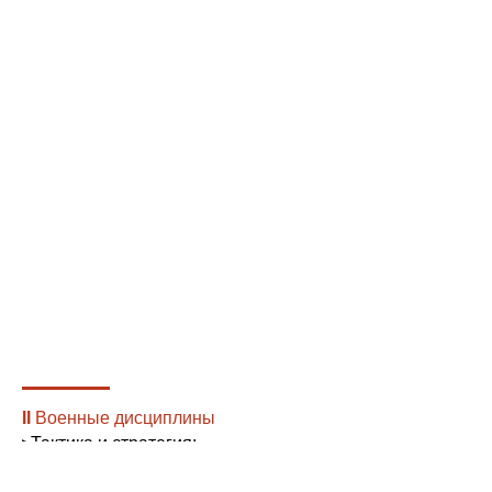
II
Военные дисциплины
▸
Тактика и стратегия;
▸
Фортификация и артиллерия;