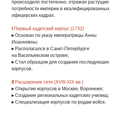
происходило постепенно, отражая растущие
потребности империи
в квалифицированных
офицерских кадрах.
I
Первый кадетский корпус (1732)
▸
Основан по указу
императрицы Анны
Иоанновны;
▸
Располагался
в Санкт-Петербурге
на Васильевском острове;
▸
Стал образцом
для создания последующих
корпусов.
II
Расширение сети (XVIII-XIX вв.)
▸
Открытие корпусов
в Москве, Воронеже;
▸
Создание
региональных кадетских училищ;
▸
Специализация
корпусов по родам войск.