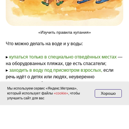
«Изучить правила купания»
Что можно делать на воде и у воды:
▸
купаться только в специально отведённых местах
—
на оборудованных пляжах, где есть спасатели;
▸
заходить в воду под присмотром взрослых,
если
речь идёт о детях или людях, неуверенно
чувствующих себя в воде;
Мы используем сервис «Яндекс.Метрика»,
▸
использовать спасательные средства
(жилеты,
Хорошо
который использует файлы
«cookie»
, чтобы
круги, нарукавники) тем, кто плохо плавает;
улучшить сайт для вас
▸
оценивать условия перед купанием:
температуру
воды, силу течения, погодные условия;
▸ плавать в пределах
обозначенных зон
(между
буйками);